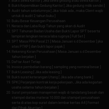
Bukti Sewa Kantor [ Jika sewa gedung atau sewa kantor ]
Bukti Kepemilikan Gedung Kantor [ Jika gedung milik sendiri ]
Audit tahun sebelumnya [ Jika tidak ada , maka Client wajib
untuk di audit 2 tahun buku ]
Buku Besar Keuangan Perusahaan
Neraca dan Laba Rugi Tahun yang akan di Audit
SPT Tahunan Badan Usaha dan Bukti Lapor SPT beserta
lampiran lengkan neraca laba ruginya [ Full Set ]
SPT Masa PPH Pasal 21 [ Masa Januari s.d Desember ] jika
atas PTKP [ dan bukti lapor pajak ]
Rekening Koran Perusahaan [ Masa Januari s.d Desember
tahun berjalan ]
Daftar Aset Tetap
Invoice pembelian barang [ sampling yang nominal besar ]
Bukti Leasing [ Jika ada leasing ]
Bukti surat keterangan Utang [ Jika ada utang bank ]
SPK [ Perjanjian kontrak kerja pekerjaan , Jika ada kegiatan
usaha selama tahun berjalan ]
Surat penyataan manajemen wajib di tandatang basah dan
stampel diatas materai 10.000 dan stampel perusahaan
serta di atas kop surat dalam lembar kertas A4 [ Format
dari Pihak Akuntan ]