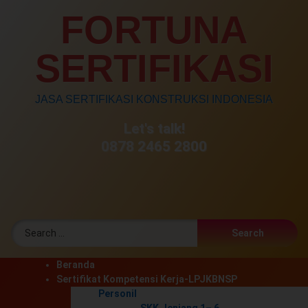
Skip
FORTUNA
to
content
SERTIFIKASI
JASA SERTIFIKASI KONSTRUKSI INDONESIA
Let's talk!
0878 2465 2800
RSS
Search for:
Beranda
Sertifikat Kompetensi Kerja-LPJKBNSP
Personil