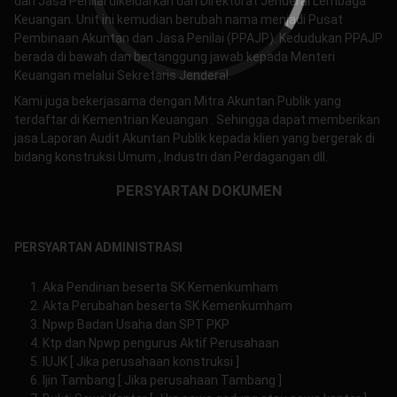
dan Jasa Penilai dikeluarkan dari Direktorat Jenderal Lembaga
Keuangan. Unit ini kemudian berubah nama menjadi Pusat
Pembinaan Akuntan dan Jasa Penilai (PPAJP). Kedudukan PPAJP
berada di bawah dan bertanggung jawab kepada Menteri
Keuangan melalui Sekretaris Jenderal.
Kami juga bekerjasama dengan Mitra Akuntan Publik yang
terdaftar di Kementrian Keuangan . Sehingga dapat memberikan
jasa Laporan Audit Akuntan Publik kepada klien yang bergerak di
bidang konstruksi Umum , Industri dan Perdagangan dll.
PERSYARTAN DOKUMEN
PERSYARTAN ADMINISTRASI
Aka Pendirian beserta SK Kemenkumham
Akta Perubahan beserta SK Kemenkumham
Npwp Badan Usaha dan SPT PKP
Ktp dan Npwp pengurus Aktif Perusahaan
IUJK [ Jika perusahaan konstruksi ]
Ijin Tambang [ Jika perusahaan Tambang ]