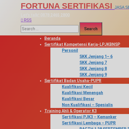
Skip
FORTUNA SERTIFIKASI
JASA S
to
content
Let's talk!
0878 2465 2800
RSS
Search for:
Beranda
Sertifikat Kompetensi Kerja-LPJKBNSP
Personil
SKK Jenjang 1– 6
SKK Jenjang 7
SKK Jenjang 8
SKK Jenjang 9
Sertifikat Badan Usaha-PUPR
Kualifikasi Kecil
Kualifikasi Menengah
Kualifikasi Besar
Non Kualifikasi – Spesialis
Training Ahli & Operator K3
Sertifikasi PJK3 – Kemanker
Sertifikasi Lembaga – PUPR