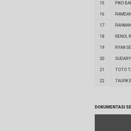
15
PIKO B
16
RAMDAN
17
RAHMAN
18
RENOL 
19
RYAN S
20
SUDARY
21
TOTO T
22
TAUFIK
DOKUMENTASI S