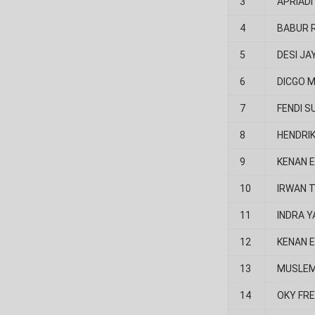
3
APRIADI
4
BABUR 
5
DESI JA
6
DICGO 
7
FENDI 
8
HENDRI
9
KENAN 
10
IRWAN 
11
INDRA 
12
KENAN 
13
MUSLEM
14
OKY FR