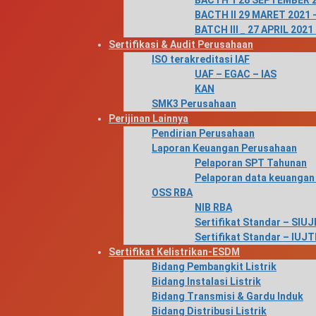
BACTH 1 28 SEPTEMBER 2
BACTH II 29 MARET 2021 –
BATCH III _ 27 APRIL 2021
Sertifikasi & Audit Perusahaan
ISO terakreditasi IAF
UAF – EGAC – IAS
KAN
SMK3 Perusahaan
Perijinan Lainnya
Pendirian Perusahaan
Laporan Keuangan Perusahaan
Pelaporan SPT Tahunan
Pelaporan data keuangan
OSS RBA
NIB RBA
Sertifikat Standar – SIUJ
Sertifikat Standar – IUJ
Sertifikat Kelistrikan-ESDM
Bidang Pembangkit Listrik
Bidang Instalasi Listrik
Bidang Transmisi & Gardu Induk
Bidang Distribusi Listrik