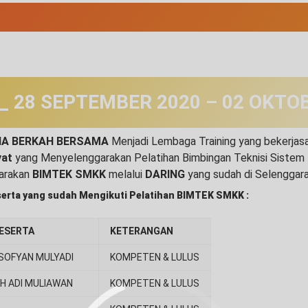
_ 28 SEPTEMBER 2020 – 02 OKTO
NA BERKAH BERSAMA
Menjadi Lembaga Training yang bekerja
yat
yang Menyelenggarakan Pelatihan Bimbingan Teknisi Sistem 
arakan
BIMTEK SMKK
melalui
DARING
yang sudah di Selenggar
serta yang sudah Mengikuti Pelatihan BIMTEK SMKK :
ESERTA
KETERANGAN
SOFYAN MULYADI
KOMPETEN & LULUS
H ADI MULIAWAN
KOMPETEN & LULUS