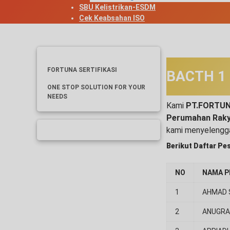
SBU Kelistrikan-ESDM
Cek Keabsahan ISO
FORTUNA SERTIFIKASI
BACTH 1 
ONE STOP SOLUTION FOR YOUR
NEEDS
Kami
PT.FORTU
Perumahan Rak
kami menyelengg
Berikut Daftar Pe
NO
NAMA P
1
AHMAD 
2
ANUGRA