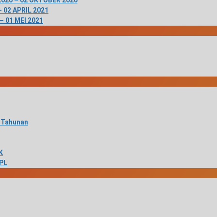
020 – 02 OKTOBER 2020
 02 APRIL 2021
 – 01 MEI 2021
 Tahunan
K
TPL