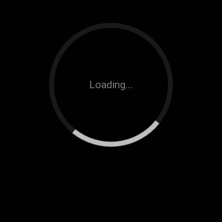
harta benda, jiwa manusia dan lingkungan.
PERSYARATAN DOKUMEN
PERYARATAN AADMINISTRASI
Akta Pendirian beserta SK Kemenkumham
Akta Perubahan beserta SK Kemenkumham
Loading...
NIB – Berbasis RBA
Username dan Pasword Login Akun Oss Rba
Npwp Badan Usaha
Ktp dan Npwp para pengurus
Kop Surat dan Stampel Perusahaan
Ttd Diektur
Email dan No. Tlf Perusahaan
Pas Photo Direktur
Memiliki Kemampuan Keuangan Minimal Rp 25.000.000.000
per sub bidang
Memiliki Kemampuan Penjualan Tahunan paling sedikit Rp
50.000.000.000 per sub bidang
Memiliki Kemampuan dalam Penyediaan Peralatan
Konstruksi Minimal 3 Unit