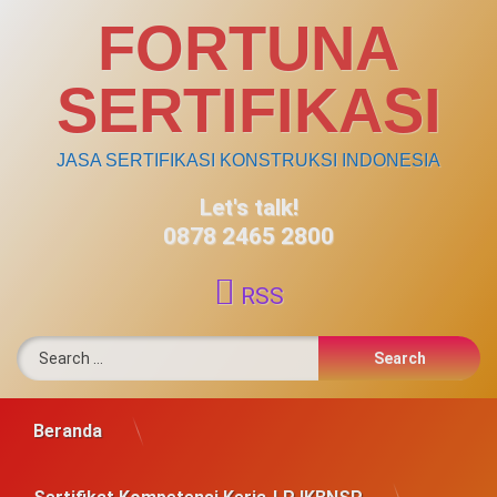
Skip
FORTUNA
to
content
SERTIFIKASI
JASA SERTIFIKASI KONSTRUKSI INDONESIA
Let's talk!
0878 2465 2800
RSS
Search for:
Beranda