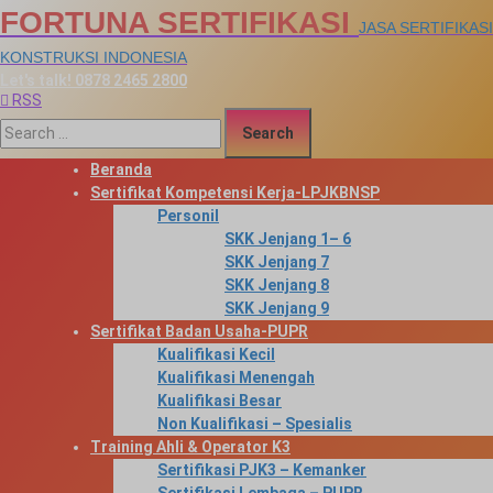
Skip
FORTUNA SERTIFIKASI
JASA SERTIFIKASI
to
content
KONSTRUKSI INDONESIA
Let's talk!
0878 2465 2800
RSS
Search for:
Beranda
Sertifikat Kompetensi Kerja-LPJKBNSP
Personil
SKK Jenjang 1– 6
SKK Jenjang 7
SKK Jenjang 8
SKK Jenjang 9
Sertifikat Badan Usaha-PUPR
Kualifikasi Kecil
Kualifikasi Menengah
Kualifikasi Besar
Non Kualifikasi – Spesialis
Training Ahli & Operator K3
Sertifikasi PJK3 – Kemanker